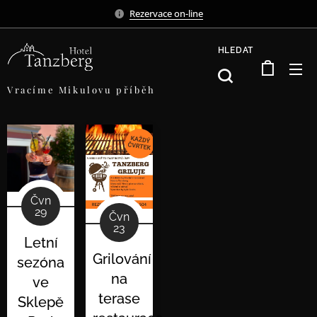
Rezervace on
-line
HLEDAT
Vracíme Mikulovu příběh
Čvn
29
Čvn
23
Letní
Grilování
sezóna
na
ve
terase
Sklepě