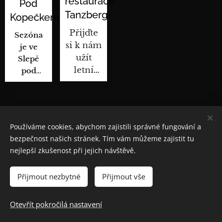
restaurace
Pod
Tanzberg
Kopečkem
Přijďte
Sezóna
si k nám
je ve
užít
Slepě
letní
pod
atmosféru!
Kopečkem
v plném
proudu.
Používáme cookies, abychom zajistili správné fungování a
bezpečnost našich stránek. Tím vám můžeme zajistit tu
nejlepší zkušenost při jejich návštěvě.
© Piaristé, a.s. IČ 26127547
Přijmout nezbytné
Přijmout vše
Vinařství Tanzberg
•
Obchodní podmínky
•
Podmínky
ochrany osobních údajů
•
Zásady cookies (EU)
Otevřít pokročilá nastavení
Cookies